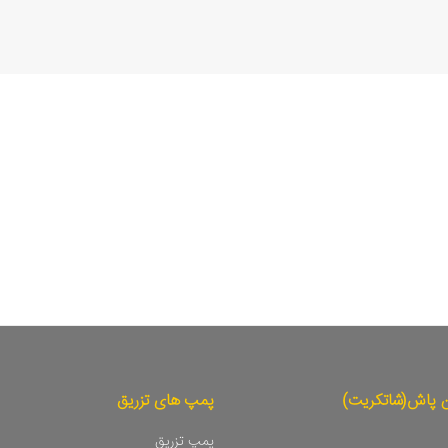
ن پاش(شاتکریت)
پمپ های تزریق
پمپ تزریق